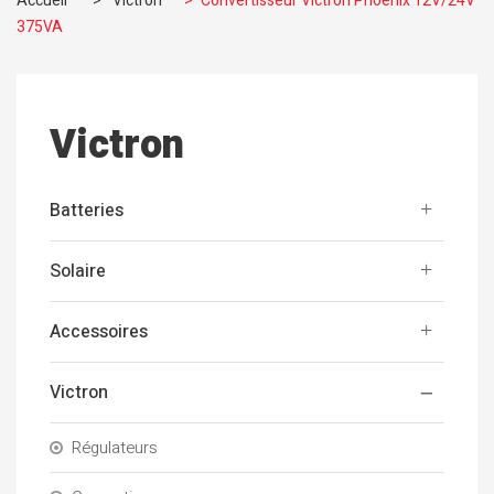
Accueil
>
Victron
>
Convertisseur Victron Phoenix 12V/24V
375VA
Victron
Batteries
Solaire
Accessoires
Victron
Régulateurs