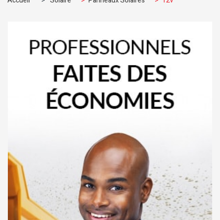
Accueil
>
Solaire
>
Panneaux Solaires
>
12v