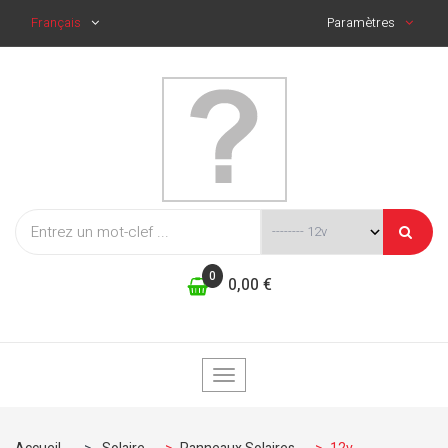
Français
Paramètres
0
0,00 €
Basculer
la
navigation