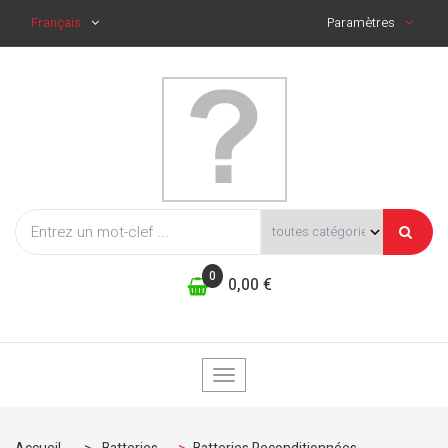
Français
Paramètres
0
0,00 €
Basculer
la
navigation