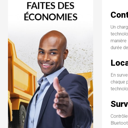
Cont
Un charge
technolog
manière 
durée de
Loca
En surve
chaque p
technolo
Surv
Contrôle
Bluetoot