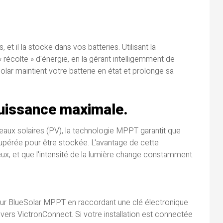
t il la stocke dans vos batteries. Utilisant la
« récolte » d'énergie, en la gérant intelligemment de
lar maintient votre batterie en état et prolonge sa
 puissance maximale.
neaux solaires (PV), la technologie MPPT garantit que
upérée pour être stockée. L'avantage de cette
eux, et que l'intensité de la lumière change constamment.
geur BlueSolar MPPT en raccordant une clé électronique
avers VictronConnect. Si votre installation est connectée