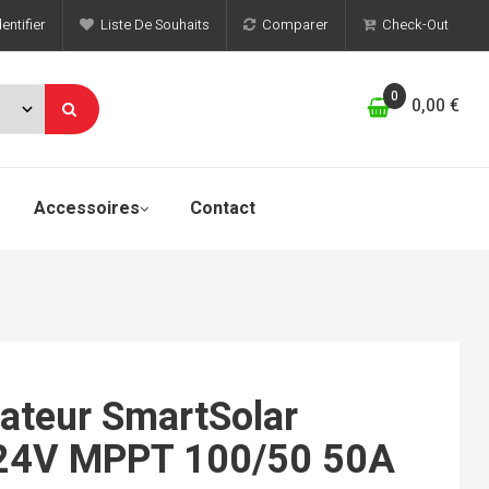
entifier
Liste De Souhaits
Comparer
Check-Out
0
0,00 €
Accessoires
Contact
ateur SmartSolar
24V MPPT 100/50 50A