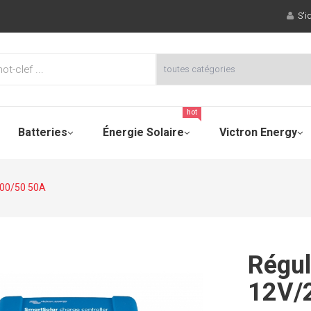
S'id
hot
Batteries
Énergie Solaire
Victron Energy
100/50 50A
Régul
12V/