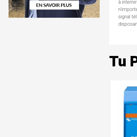
à interne
n'importe
signal t
disposan
Tu 