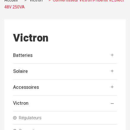
Accueil
>
Victron
>
Convertisseur Victron Phoenix VE.Diect
48V 250VA
Victron
Batteries
Solaire
Accessoires
Victron
Régulateurs